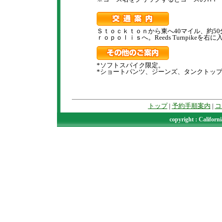
Ｓｔｏｃｋｔｏｎから東へ40マイル、約50分。
ｒｏｐｏｌｉｓへ。Reeds Turnpikeを右に
*ソフトスパイク限定。
*ショートパンツ、ジーンズ、タンクトッ
トップ
|
予約手順案内
|
コ
copyright : Californ