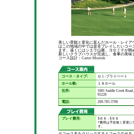
美しい景観と変化に富んだホール・レイア
はこの地域の中では是非プレイしたいコー
ます。遠くにはシエラ山脈、ヨセミテが眺
新しいクラブハウスが完成し、食事の美味
コース設計：Carter Morrish
コース・タイプ:
セミ-プライベート
ホール数:
１８ホール
住所:
1001 Saddle Creek Road,
95228
電話:
209-785-3700
プレイ費用:
$６６ - $９６
*費用は予告無く変更に
す。
※コース名をクリックするとコースのＨＰ